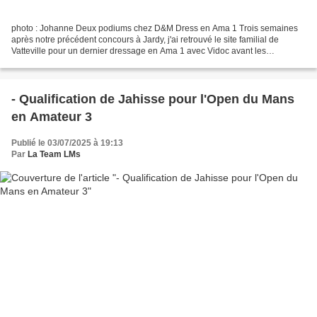
photo : Johanne Deux podiums chez D&M Dress en Ama 1 Trois semaines
après notre précédent concours à Jardy, j'ai retrouvé le site familial de
Vatteville pour un dernier dressage en Ama 1 avec Vidoc avant les
Championnats. Malgré une petite forme (surtout...
- Qualification de Jahisse pour l'Open du Mans
en Amateur 3
Publié le 03/07/2025 à 19:13
Par
La Team LMs