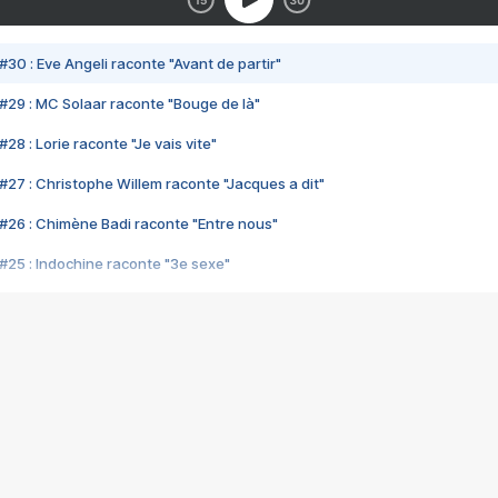
#30 : Eve Angeli raconte "Avant de partir"
#29 : MC Solaar raconte "Bouge de là"
28 : Lorie raconte "Je vais vite"
#27 : Christophe Willem raconte "Jacques a dit"
#26 : Chimène Badi raconte "Entre nous"
#25 : Indochine raconte "3e sexe"
#24 : Zaho raconte "C'est chelou"
#23 : Patrick Bruel raconte "Au café des délices"
#22 : Kyo raconte "Le chemin"
#21 : Nolwenn Leroy raconte "Cassé"
#20 : Patrick Hernandez raconte "Born to be alive"