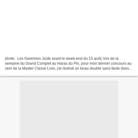
photo : Les Garennes Juste avant le week-end du 15 août, lors de la
semaine du Grand Complet au Haras du Pin, pour mon dernier concours au
sein de la Master Classe Livio, j'ai réalisé un beau double sans-faute dans le
CCI** avec Vidoc et effectué également...