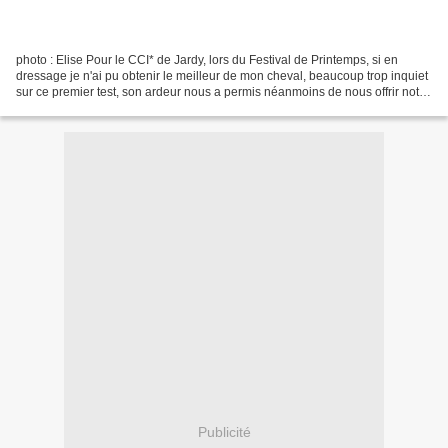
photo : Elise Pour le CCI* de Jardy, lors du Festival de Printemps, si en
dressage je n'ai pu obtenir le meilleur de mon cheval, beaucoup trop inquiet
sur ce premier test, son ardeur nous a permis néanmoins de nous offrir notre
5e « RQ » en international,...
Publicité