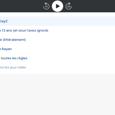
 DayZ
 a 13 ans (et vous l'avez ignoré)
e (littéralement)
im Rayan
 toutes les règles
s les jeux vidéo
us choquant de Rockstar ? - Le scandale BULLY
e plus moche de Steam
du RÊVE tourne au CAUCHEMAR
pendant 8 heures
it… à tort