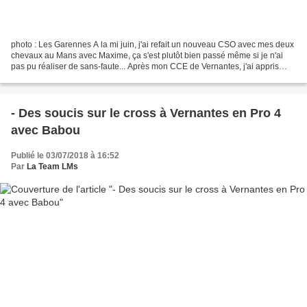
photo : Les Garennes A la mi juin, j'ai refait un nouveau CSO avec mes deux
chevaux au Mans avec Maxime, ça s'est plutôt bien passé même si je n'ai
pas pu réaliser de sans-faute... Après mon CCE de Vernantes, j'ai appris
comme je le craignais un peu que...
- Des soucis sur le cross à Vernantes en Pro 4
avec Babou
Publié le 03/07/2018 à 16:52
Par
La Team LMs