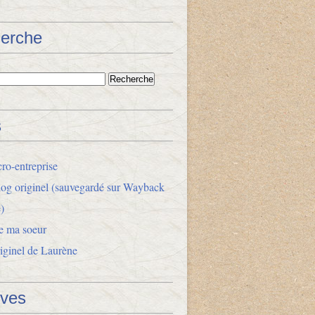
erche
s
ro-entreprise
og originel (sauvegardé sur Wayback
)
e ma soeur
riginel de Laurène
ives