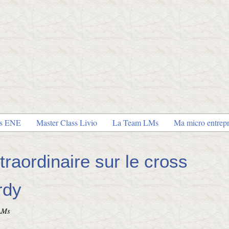
es ENE
Master Class Livio
La Team LMs
Ma micro entrepr
raordinaire sur le cross
rdy
LMs