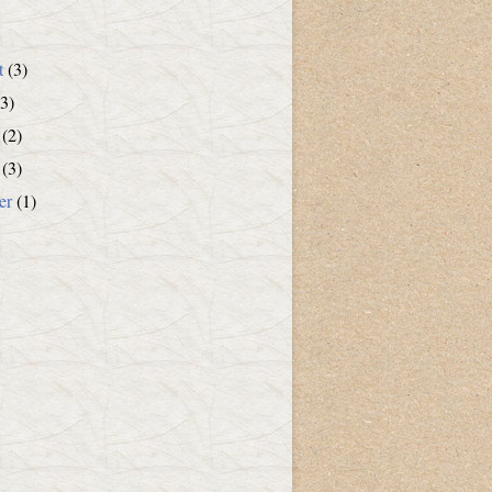
t
(3)
3)
(2)
(3)
er
(1)