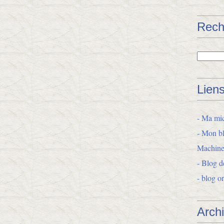
Rech
Lien
- Ma mic
- Mon bl
Machine
- Blog d
- blog o
Arch