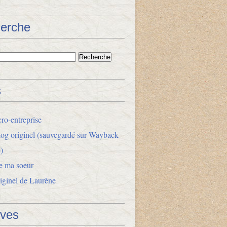
erche
s
ro-entreprise
og originel (sauvegardé sur Wayback
)
e ma soeur
riginel de Laurène
ives