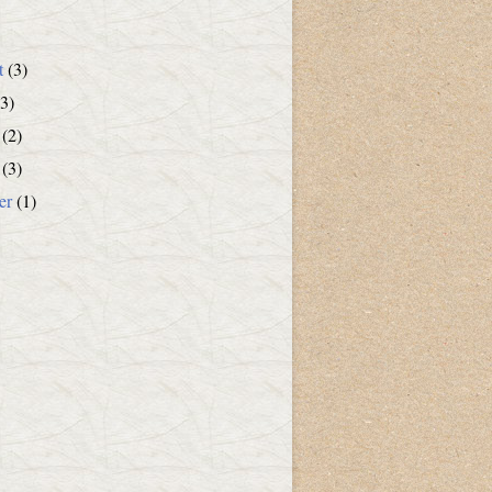
t
(3)
3)
(2)
(3)
er
(1)