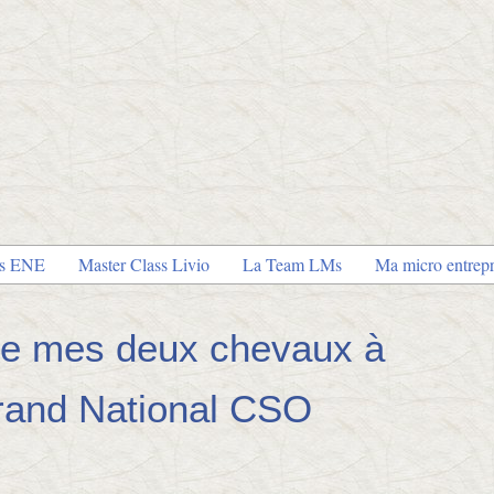
es ENE
Master Class Livio
La Team LMs
Ma micro entrepr
 de mes deux chevaux à
Grand National CSO