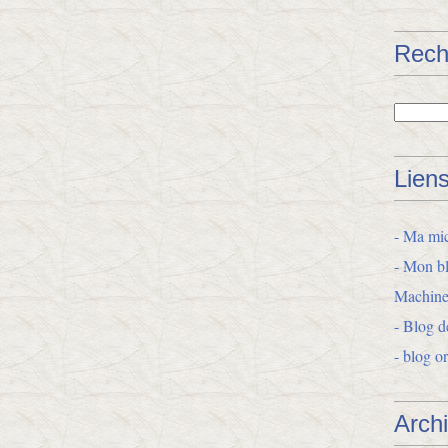
Rech
Lien
- Ma mic
- Mon bl
Machine
- Blog d
- blog o
Arch