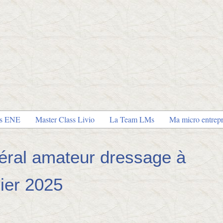
es ENE
Master Class Livio
La Team LMs
Ma micro entrepr
éral amateur dressage à
ier 2025