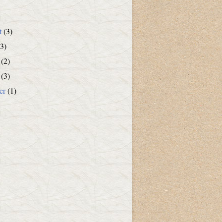
t
(3)
3)
(2)
(3)
er
(1)