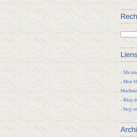
Rech
Lien
- Ma mic
- Mon bl
Machine
- Blog d
- blog o
Arch