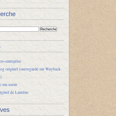
erche
s
ro-entreprise
og originel (sauvegardé sur Wayback
)
e ma soeur
riginel de Laurène
ives