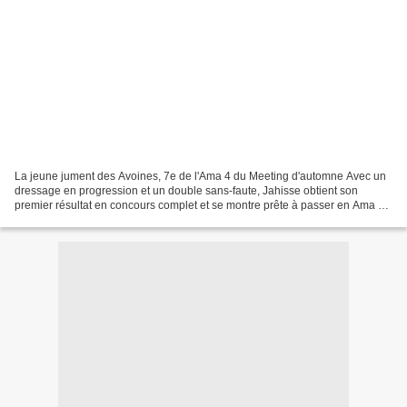
La jeune jument des Avoines, 7e de l'Ama 4 du Meeting d'automne Avec un
dressage en progression et un double sans-faute, Jahisse obtient son
premier résultat en concours complet et se montre prête à passer en Ama 3
en 2025. Pendant les vacances de la...