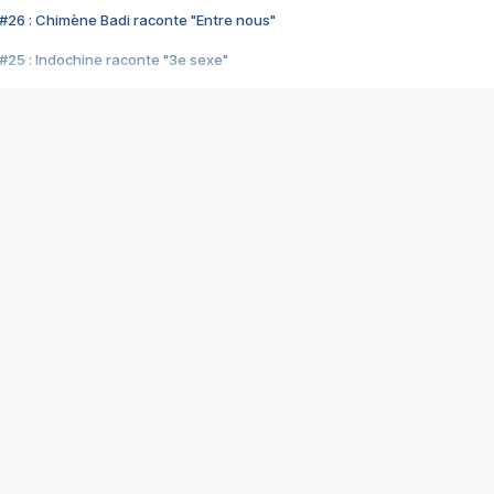
#26 : Chimène Badi raconte "Entre nous"
#25 : Indochine raconte "3e sexe"
#24 : Zaho raconte "C'est chelou"
#23 : Patrick Bruel raconte "Au café des délices"
#22 : Kyo raconte "Le chemin"
#21 : Nolwenn Leroy raconte "Cassé"
#20 : Patrick Hernandez raconte "Born to be alive"
#19 : Lorie raconte "Près de moi"
#18 : Michael Jones raconte "A nos actes manqués" (avec Jean-Jacque
#17 : Khaled raconte "Aïcha"
#16 : Corneille raconte "Parce qu'on vient de loin"
#15 : Indochine raconte "L'aventurier"