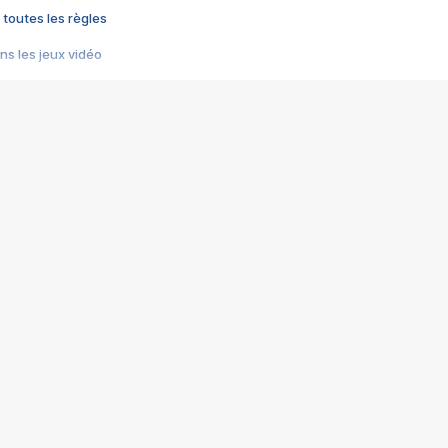
 toutes les règles
s les jeux vidéo
us choquant de Rockstar ? - Le scandale BULLY
e plus moche de Steam
du RÊVE tourne au CAUCHEMAR
pendant 8 heures
it… à tort
umiliés par un jeu vidéo
ire - Final Fantasy 8
ti un empire - Age of Empires
story DOFUS
tard, il crée l'un des pires jeux de tous les temps, MindsEye.