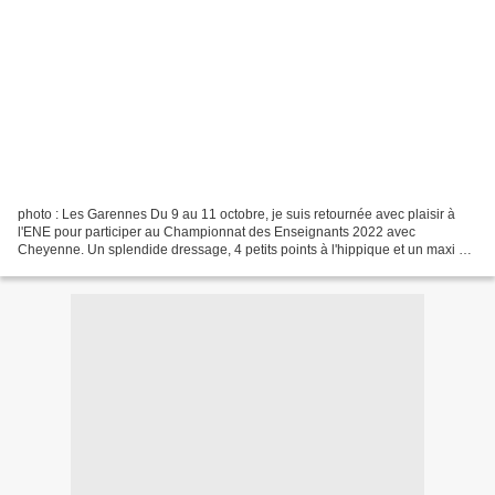
photo : Les Garennes Du 9 au 11 octobre, je suis retournée avec plaisir à
l'ENE pour participer au Championnat des Enseignants 2022 avec
Cheyenne. Un splendide dressage, 4 petits points à l'hippique et un maxi sur
le cross nous ont permis d'accrocher...