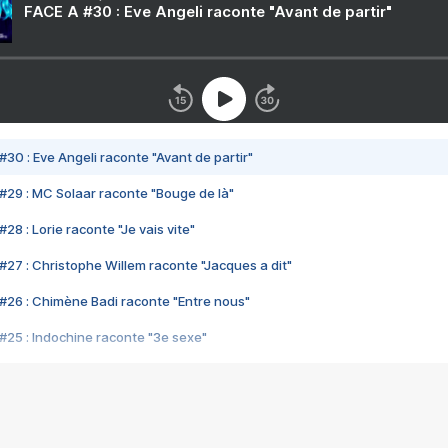
FACE A #30 : Eve Angeli raconte "Avant de partir"
#30 : Eve Angeli raconte "Avant de partir"
#29 : MC Solaar raconte "Bouge de là"
28 : Lorie raconte "Je vais vite"
#27 : Christophe Willem raconte "Jacques a dit"
#26 : Chimène Badi raconte "Entre nous"
#25 : Indochine raconte "3e sexe"
#24 : Zaho raconte "C'est chelou"
#23 : Patrick Bruel raconte "Au café des délices"
#22 : Kyo raconte "Le chemin"