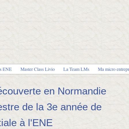
es ENE
Master Class Livio
La Team LMs
Ma micro entrepr
écouverte en Normandie
estre de la 3e année de
tiale à l'ENE