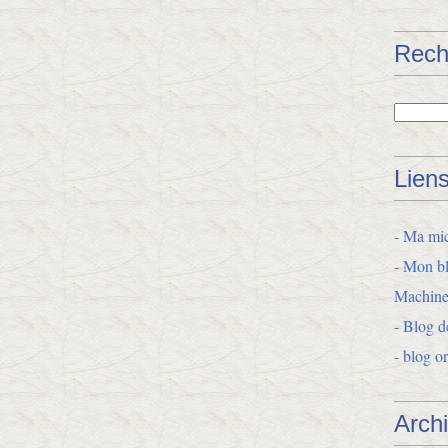
Rech
Lien
- Ma mic
- Mon bl
Machine
- Blog d
- blog o
Arch