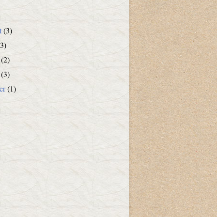
t
(3)
3)
(2)
(3)
er
(1)