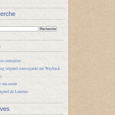
erche
s
ro-entreprise
og originel (sauvegardé sur Wayback
)
e ma soeur
riginel de Laurène
ives