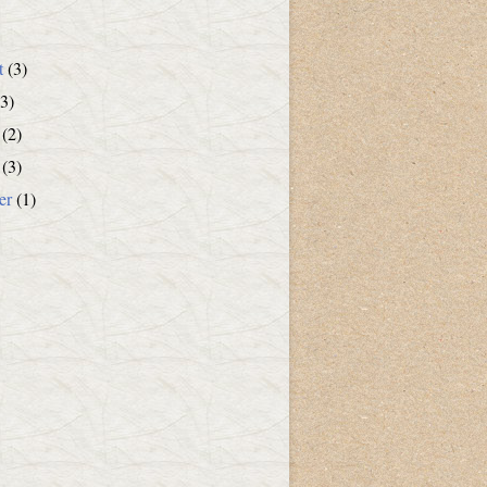
t
(3)
3)
(2)
(3)
er
(1)