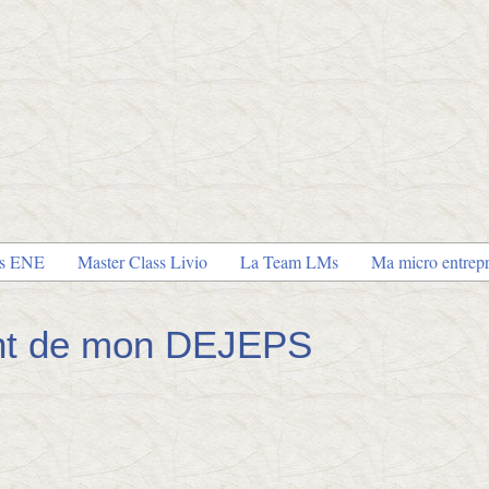
es ENE
Master Class Livio
La Team LMs
Ma micro entrepr
ent de mon DEJEPS