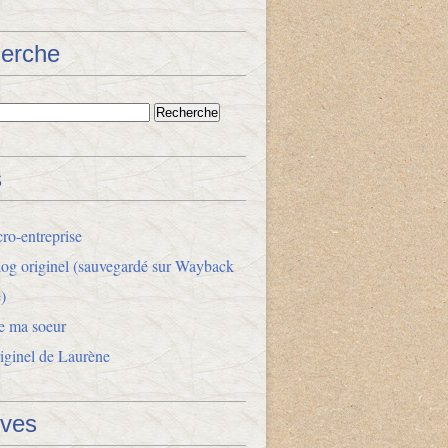
erche
s
ro-entreprise
og originel (sauvegardé sur Wayback
)
e ma soeur
riginel de Laurène
ives