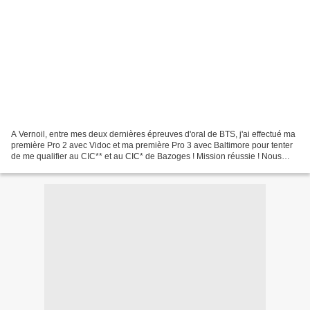
A Vernoil, entre mes deux dernières épreuves d'oral de BTS, j'ai effectué ma
première Pro 2 avec Vidoc et ma première Pro 3 avec Baltimore pour tenter
de me qualifier au CIC** et au CIC* de Bazoges ! Mission réussie ! Nous
sommes partis avec Mousse qui...