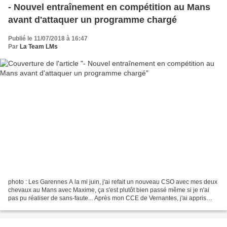
- Nouvel entraînement en compétition au Mans
avant d'attaquer un programme chargé
Publié le 11/07/2018 à 16:47
Par
La Team LMs
photo : Les Garennes A la mi juin, j'ai refait un nouveau CSO avec mes deux
chevaux au Mans avec Maxime, ça s'est plutôt bien passé même si je n'ai
pas pu réaliser de sans-faute... Après mon CCE de Vernantes, j'ai appris
comme je le craignais un peu que...