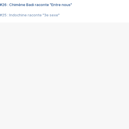
#26 : Chimène Badi raconte "Entre nous"
#25 : Indochine raconte "3e sexe"
#24 : Zaho raconte "C'est chelou"
#23 : Patrick Bruel raconte "Au café des délices"
#22 : Kyo raconte "Le chemin"
#21 : Nolwenn Leroy raconte "Cassé"
#20 : Patrick Hernandez raconte "Born to be alive"
#19 : Lorie raconte "Près de moi"
#18 : Michael Jones raconte "A nos actes manqués" (avec Jean-Jacque
#17 : Khaled raconte "Aïcha"
#16 : Corneille raconte "Parce qu'on vient de loin"
#15 : Indochine raconte "L'aventurier"