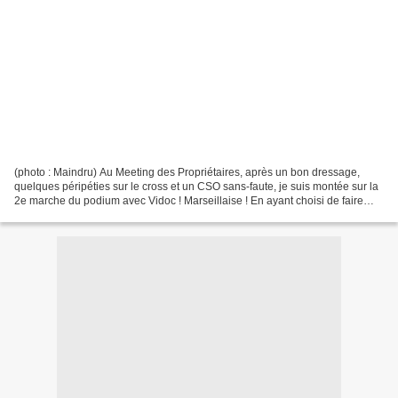
(photo : Maindru) Au Meeting des Propriétaires, après un bon dressage,
quelques péripéties sur le cross et un CSO sans-faute, je suis montée sur la
2e marche du podium avec Vidoc ! Marseillaise ! En ayant choisi de faire
Lamotte en Poney avec Rafale,...