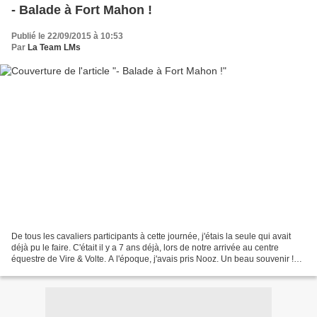
- Balade à Fort Mahon !
Publié le 22/09/2015 à 10:53
Par
La Team LMs
De tous les cavaliers participants à cette journée, j'étais la seule qui avait
déjà pu le faire. C'était il y a 7 ans déjà, lors de notre arrivée au centre
équestre de Vire & Volte. A l'époque, j'avais pris Nooz. Un beau souvenir !
Cette fois-ci, nous...