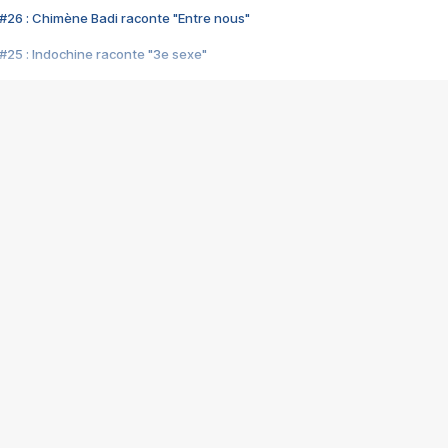
#26 : Chimène Badi raconte "Entre nous"
#25 : Indochine raconte "3e sexe"
#24 : Zaho raconte "C'est chelou"
#23 : Patrick Bruel raconte "Au café des délices"
#22 : Kyo raconte "Le chemin"
#21 : Nolwenn Leroy raconte "Cassé"
#20 : Patrick Hernandez raconte "Born to be alive"
#19 : Lorie raconte "Près de moi"
#18 : Michael Jones raconte "A nos actes manqués" (avec Jean-Jacque
#17 : Khaled raconte "Aïcha"
#16 : Corneille raconte "Parce qu'on vient de loin"
#15 : Indochine raconte "L'aventurier"