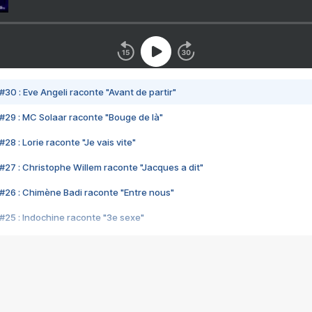
#30 : Eve Angeli raconte "Avant de partir"
#29 : MC Solaar raconte "Bouge de là"
28 : Lorie raconte "Je vais vite"
#27 : Christophe Willem raconte "Jacques a dit"
#26 : Chimène Badi raconte "Entre nous"
#25 : Indochine raconte "3e sexe"
#24 : Zaho raconte "C'est chelou"
#23 : Patrick Bruel raconte "Au café des délices"
#22 : Kyo raconte "Le chemin"