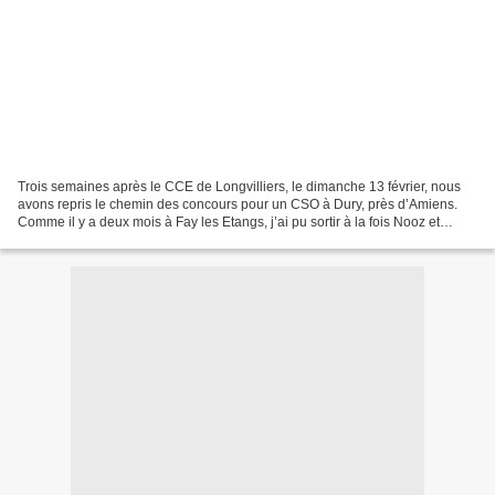
Trois semaines après le CCE de Longvilliers, le dimanche 13 février, nous
avons repris le chemin des concours pour un CSO à Dury, près d’Amiens.
Comme il y a deux mois à Fay les Etangs, j’ai pu sortir à la fois Nooz et
Rafale. Et, contrairement à mon...