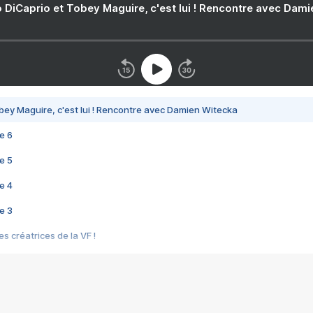
 DiCaprio et Tobey Maguire, c'est lui ! Rencontre avec Dam
bey Maguire, c'est lui ! Rencontre avec Damien Witecka
e 6
e 5
e 4
e 3
s créatrices de la VF !
e 2
e 1
e Mektoub My Love arrive enfin ! Rencontre avec Shaïn Boumedine et Sal