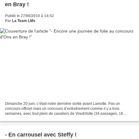
en Bray !
Publié le 27/06/2010 à 14:52
Par
La Team LMs
Dimanche 20 juin, c’était notre dernière sortie avant Lamotte. Pas un
concours officiel mais un concours d’entraînement comme il y a trois
semaines, avec tout plein de cavaliers de Vire&Volte (34 passages, 16
poneys… ) Et pour Steffy et moi, une première...
- En carrousel avec Steffy !