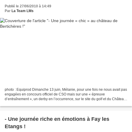
Publié le 27/06/2010 à 14:49
Par
La Team LMs
photo : Equiprod Dimanche 13 juin, Mélanie, pour une fois ne nous avait pas
engagées en concours officiel de CSO mais sur une « épreuve
d’entraînement », un derby en l’occurrence, sur le site du golf et du Château
de Bertichères. On avait eu la pub à...
- Une journée riche en émotions à Fay les
Etangs !