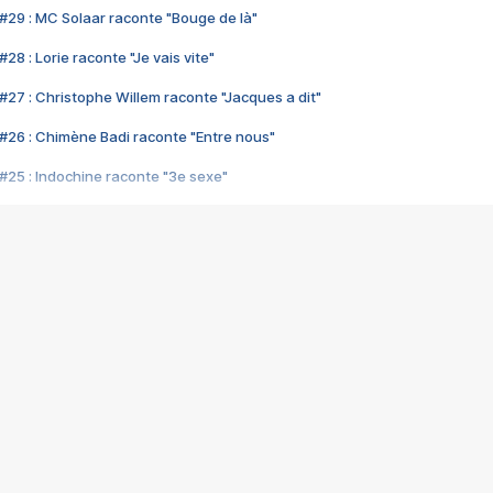
#29 : MC Solaar raconte "Bouge de là"
28 : Lorie raconte "Je vais vite"
#27 : Christophe Willem raconte "Jacques a dit"
#26 : Chimène Badi raconte "Entre nous"
#25 : Indochine raconte "3e sexe"
#24 : Zaho raconte "C'est chelou"
#23 : Patrick Bruel raconte "Au café des délices"
#22 : Kyo raconte "Le chemin"
#21 : Nolwenn Leroy raconte "Cassé"
#20 : Patrick Hernandez raconte "Born to be alive"
#19 : Lorie raconte "Près de moi"
#18 : Michael Jones raconte "A nos actes manqués" (avec Jean-Jacque