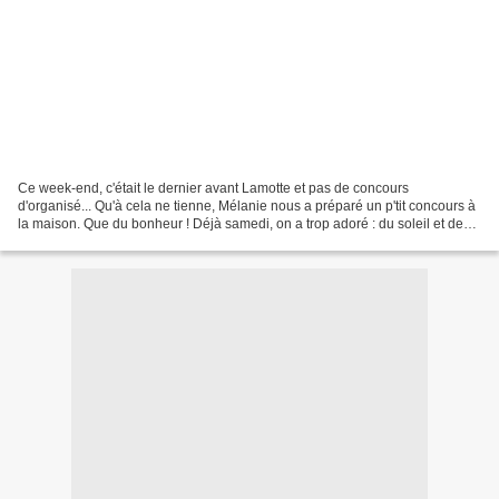
Ce week-end, c'était le dernier avant Lamotte et pas de concours
d'organisé... Qu'à cela ne tienne, Mélanie nous a préparé un p'tit concours à
la maison. Que du bonheur ! Déjà samedi, on a trop adoré : du soleil et des
jeux ! On est monté à cru, on s'est...