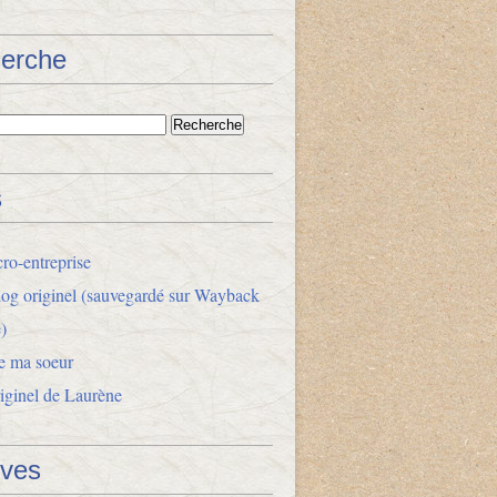
erche
s
ro-entreprise
og originel (sauvegardé sur Wayback
)
e ma soeur
riginel de Laurène
ives