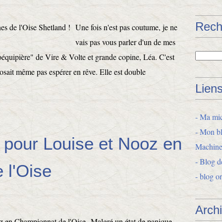
Rech
Une fois n'est pas coutume, je ne
vais pas vous parler d'un de mes
oéquipière" de Vire & Volte et grande copine, Léa. C'est
 osait même pas espérer en rêve. Elle est double
Lien
- Ma mic
- Mon bl
 pour Louise et Nooz en
Machine
- Blog d
 l'Oise
- blog o
Arch
Malgré un état de panique