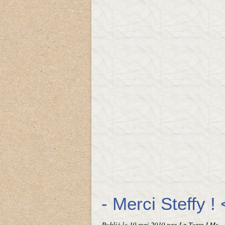
- Merci Steffy !
Publié le
10 mai 2010
par La Team LMs