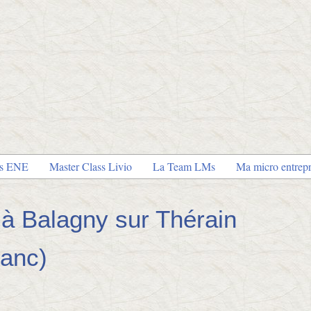
es ENE
Master Class Livio
La Team LMs
Ma micro entrepr
3 à Balagny sur Thérain
lanc)