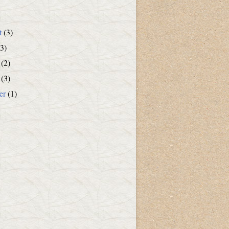
t
(3)
3)
(2)
(3)
er
(1)