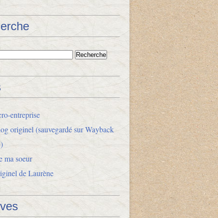
erche
s
ro-entreprise
og originel (sauvegardé sur Wayback
)
e ma soeur
riginel de Laurène
ives