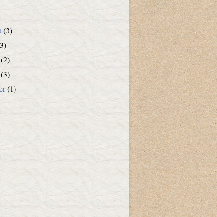
t
(3)
3)
(2)
(3)
er
(1)