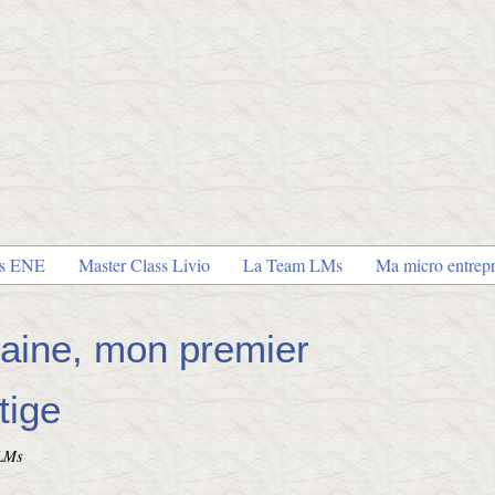
es ENE
Master Class Livio
La Team LMs
Ma micro entrepr
aine, mon premier
tige
 LMs