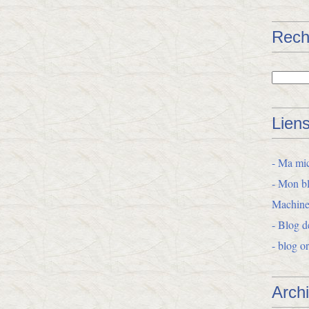
Rech
Lien
- Ma mic
- Mon bl
Machine
- Blog d
- blog o
Arch