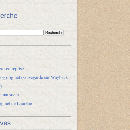
erche
s
ro-entreprise
og originel (sauvegardé sur Wayback
)
e ma soeur
riginel de Laurène
ives