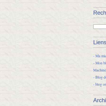
Rech
Lien
- Ma mic
- Mon bl
Machine
- Blog d
- blog o
Arch