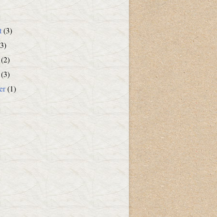
t
(3)
3)
(2)
(3)
er
(1)