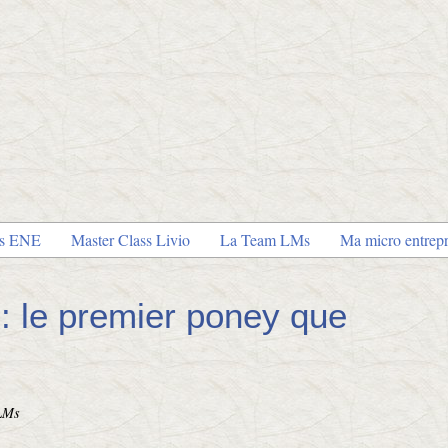
es ENE
Master Class Livio
La Team LMs
Ma micro entrepr
 le premier poney que
LMs