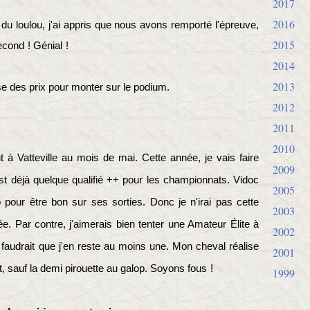
2017
2016
u loulou, j'ai appris que nous avons remporté l'épreuve,
2015
econd
!
Génial
!
2014
2013
e des prix pour monter sur le podium.
2012
2011
2010
 à Vatteville au mois de mai. Cette année, je vais faire
2009
t déjà quelque qualifié ++ pour les championnats. Vidoc
2005
pour être bon sur ses sorties. Donc je n'irai pas cette
2003
 Par contre, j'aimerais bien tenter une Amateur Élite à
2002
'il faudrait que j'en reste au moins une. Mon cheval réalise
2001
 sauf la demi pirouette au galop. Soyons fous
!
1999