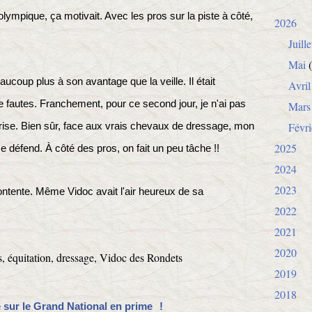
olympique, ça motivait. Avec les pros sur la piste à côté,
2026
Juille
Mai
(
coup plus à son avantage que la veille. Il était
Avril
de fautes. Franchement, pour ce second jour, je n'ai pas
Mars
Févri
prise. Bien sûr, face aux vrais chevaux de dressage, mon
2025
se défend. À côté des pros, on fait un peu tâche !!
2024
2023
 contente. Même Vidoc avait l'air heureux de sa
2022
2021
2020
2019
2018
e sur le Grand National en prime
!