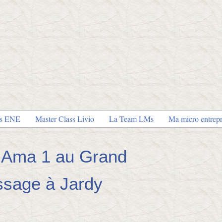
es ENE
Master Class Livio
La Team LMs
Ma micro entrepr
n Ama 1 au Grand
ssage à Jardy