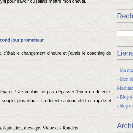
Cyril pour savoir où j'allais mettre mon cheval.
Rech
cond jour prometteur
Lien
, c'était le changement d'heu
re et j'avais le coaching de
- Ma mic
- Mon bl
Machine
réparer
!
Je voulais ne pas dépasser 15mn en détente.
- Blog d
souple, plus réactif.
La détente a donc été très rapide et
- blog o
Arch