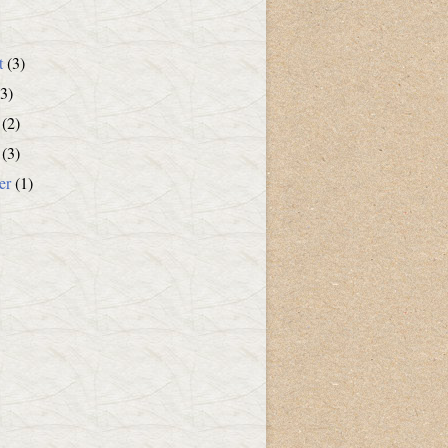
t
(3)
3)
(2)
(3)
er
(1)