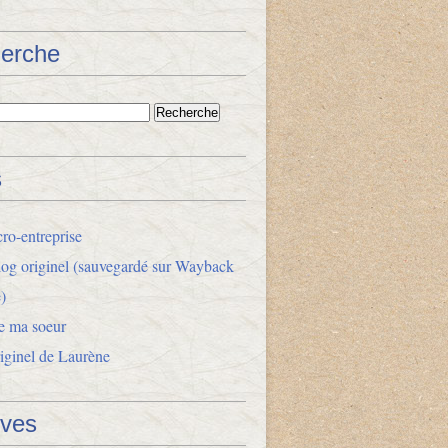
erche
s
ro-entreprise
og originel (sauvegardé sur Wayback
)
e ma soeur
riginel de Laurène
ives